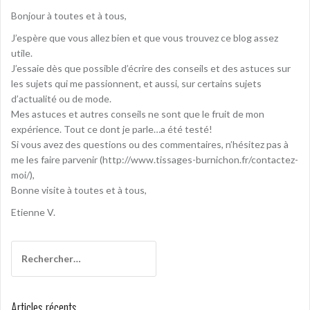
g
Bonjour à toutes et à tous,
a
J’espère que vous allez bien et que vous trouvez ce blog assez
t
utile.
i
J’essaie dès que possible d’écrire des conseils et des astuces sur
les sujets qui me passionnent, et aussi, sur certains sujets
o
d’actualité ou de mode.
n
Mes astuces et autres conseils ne sont que le fruit de mon
expérience. Tout ce dont je parle…a été testé!
d
Si vous avez des questions ou des commentaires, n’hésitez pas à
e
me les faire parvenir (http://www.tissages-burnichon.fr/contactez-
moi/),
l
Bonne visite à toutes et à tous,
’
Etienne V.
a
r
R
e
t
c
i
h
Articles récents
e