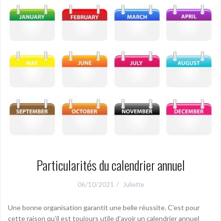
p
a
l
Particularités du calendrier annuel
06/10/2021
Juliette
Une bonne organisation garantit une belle réussite. C’est pour
cette raison qu’il est toujours utile d’avoir un calendrier annuel