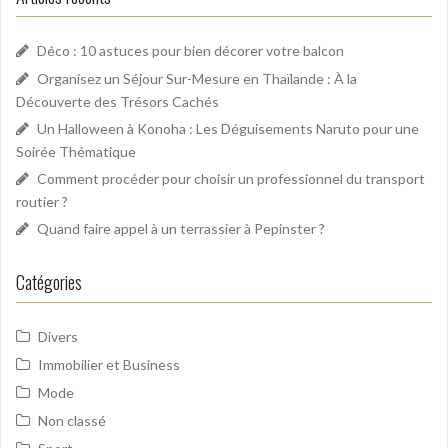
c
r
l
c
Déco : 10 astuces pour bien décorer votre balcon
h
e
Organisez un Séjour Sur-Mesure en Thaïlande : À la
e
Découverte des Trésors Cachés
r
Un Halloween à Konoha : Les Déguisements Naruto pour une
Soirée Thématique
:
Comment procéder pour choisir un professionnel du transport
routier ?
Quand faire appel à un terrassier à Pepinster ?
Catégories
Divers
Immobilier et Business
Mode
Non classé