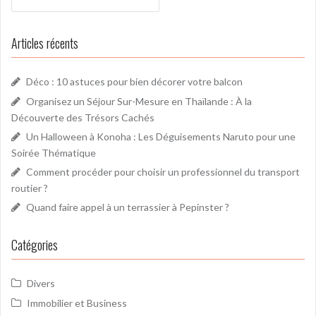
i
c
c
h
Articles récents
l
e
r
e
c
Déco : 10 astuces pour bien décorer votre balcon
h
Organisez un Séjour Sur-Mesure en Thaïlande : À la
e
Découverte des Trésors Cachés
r
Un Halloween à Konoha : Les Déguisements Naruto pour une
Soirée Thématique
:
Comment procéder pour choisir un professionnel du transport
routier ?
Quand faire appel à un terrassier à Pepinster ?
Catégories
Divers
Immobilier et Business