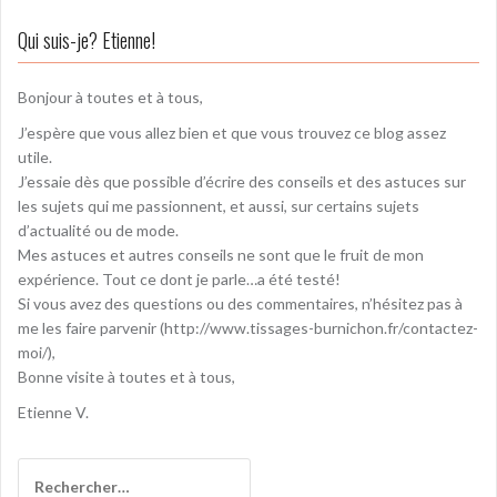
g
Qui suis-je? Etienne!
a
t
Bonjour à toutes et à tous,
i
J’espère que vous allez bien et que vous trouvez ce blog assez
utile.
o
J’essaie dès que possible d’écrire des conseils et des astuces sur
n
les sujets qui me passionnent, et aussi, sur certains sujets
d’actualité ou de mode.
d
Mes astuces et autres conseils ne sont que le fruit de mon
e
expérience. Tout ce dont je parle…a été testé!
Si vous avez des questions ou des commentaires, n’hésitez pas à
l
me les faire parvenir (http://www.tissages-burnichon.fr/contactez-
’
moi/),
Bonne visite à toutes et à tous,
a
Etienne V.
r
t
R
e