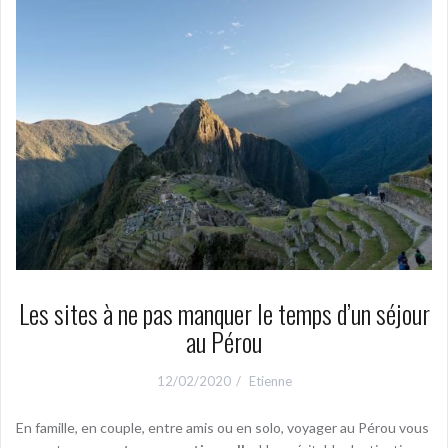
p
a
l
Les sites à ne pas manquer le temps d’un séjour
au Pérou
12/02/2020
Etienne
En famille, en couple, entre amis ou en solo, voyager au Pérou vous