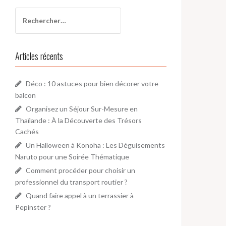
R
e
c
h
Articles récents
e
r
c
Déco : 10 astuces pour bien décorer votre
h
balcon
e
Organisez un Séjour Sur-Mesure en
r
Thaïlande : À la Découverte des Trésors
Cachés
:
Un Halloween à Konoha : Les Déguisements
Naruto pour une Soirée Thématique
Comment procéder pour choisir un
professionnel du transport routier ?
Quand faire appel à un terrassier à
Pepinster ?