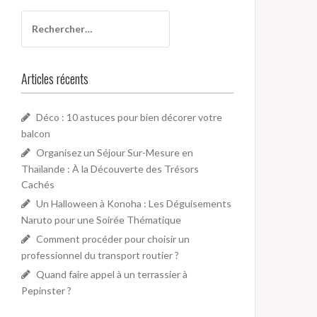
R
e
c
h
Articles récents
e
r
c
Déco : 10 astuces pour bien décorer votre
h
balcon
e
Organisez un Séjour Sur-Mesure en
r
Thaïlande : À la Découverte des Trésors
Cachés
:
Un Halloween à Konoha : Les Déguisements
Naruto pour une Soirée Thématique
Comment procéder pour choisir un
professionnel du transport routier ?
Quand faire appel à un terrassier à
Pepinster ?