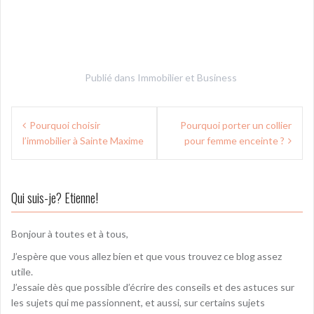
Publié dans
Immobilier et Business
N
Pourquoi choisir
Pourquoi porter un collier
l’immobilier à Sainte Maxime
pour femme enceinte ?
a
v
i
Qui suis-je? Etienne!
g
Bonjour à toutes et à tous,
a
J’espère que vous allez bien et que vous trouvez ce blog assez
t
utile.
i
J’essaie dès que possible d’écrire des conseils et des astuces sur
les sujets qui me passionnent, et aussi, sur certains sujets