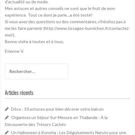
o
d’actualité ou de mode.
n
Mes astuces et autres conseils ne sont que le fruit de mon
expérience. Tout ce dont je parle…a été testé!
d
Si vous avez des questions ou des commentaires, n’hésitez pas à
e
me les faire parvenir (http://www.tissages-burnichon.fr/contactez-
moi/),
l
Bonne visite à toutes et à tous,
’
Etienne V.
a
r
R
e
t
c
i
h
Articles récents
e
c
r
l
c
Déco : 10 astuces pour bien décorer votre balcon
h
e
Organisez un Séjour Sur-Mesure en Thaïlande : À la
e
Découverte des Trésors Cachés
r
Un Halloween à Konoha : Les Déguisements Naruto pour une