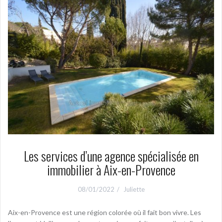
p
a
l
Les services d’une agence spécialisée en
immobilier à Aix-en-Provence
08/01/2022
Juliette
Aix-en-Provence est une région colorée où il fait bon vivre. Les