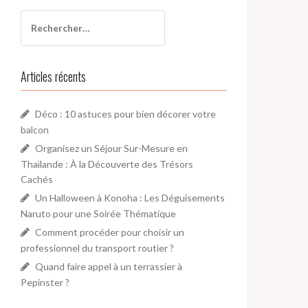
R
e
c
h
Articles récents
e
r
c
Déco : 10 astuces pour bien décorer votre
h
balcon
e
Organisez un Séjour Sur-Mesure en
r
Thaïlande : À la Découverte des Trésors
Cachés
:
Un Halloween à Konoha : Les Déguisements
Naruto pour une Soirée Thématique
Comment procéder pour choisir un
professionnel du transport routier ?
Quand faire appel à un terrassier à
Pepinster ?